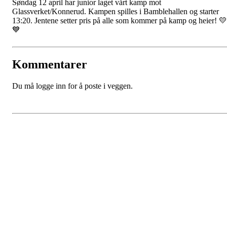
Søndag 12 april har junior laget vårt kamp mot
Glassverket/Konnerud. Kampen spilles i Bamblehallen og starter
13:20. Jentene setter pris på alle som kommer på kamp og heier! 💛
💙
Kommentarer
Du må logge inn for å poste i veggen.
Kontaktinformasjon
Adresse: Postboks 107, 3995 STATHELLE
Besøksadresse: Tønderveien 10, 3961 STATHELLE
Telefon:
Epost:
bamblehk.leder@gmail.com
Org.nr:
982707498