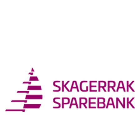
Sosiale medier
Instagram: Bamble_hk
Facebook: Bamble Håndballklubb