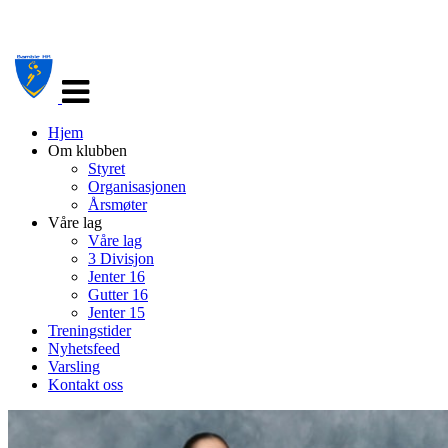
Veksle
navigasjon
Hjem
Om klubben
Styret
Organisasjonen
Årsmøter
Våre lag
Våre lag
3 Divisjon
Jenter 16
Gutter 16
Jenter 15
Treningstider
Nyhetsfeed
Varsling
Kontakt oss