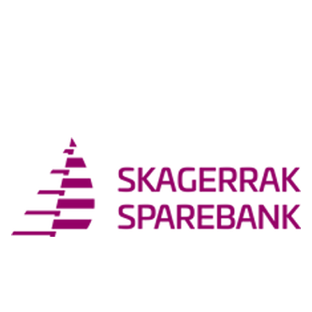
Sosiale medier
Instagram: Bamble_hk
Facebook: Bamble Håndballklubb