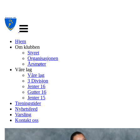
Veksle
navigasjon
Hjem
Om klubben
Styret
Organisasjonen
Årsmøter
Våre lag
Våre lag
3 Divisjon
Jenter 16
Gutter 16
Jenter 15
Treningstider
Nyhetsfeed
Varsling
Kontakt oss