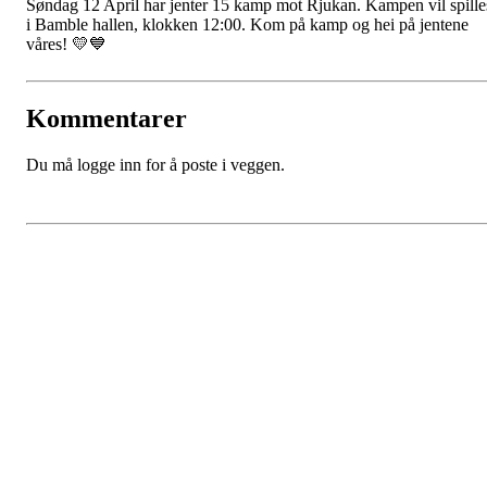
Søndag 12 April har jenter 15 kamp mot Rjukan. Kampen vil spille
i Bamble hallen, klokken 12:00. Kom på kamp og hei på jentene
våres! 💛💙
Kommentarer
Du må logge inn for å poste i veggen.
Kontaktinformasjon
Adresse: Postboks 107, 3995 STATHELLE
Besøksadresse: Tønderveien 10, 3961 STATHELLE
Telefon:
Epost:
bamblehk.leder@gmail.com
Org.nr:
982707498