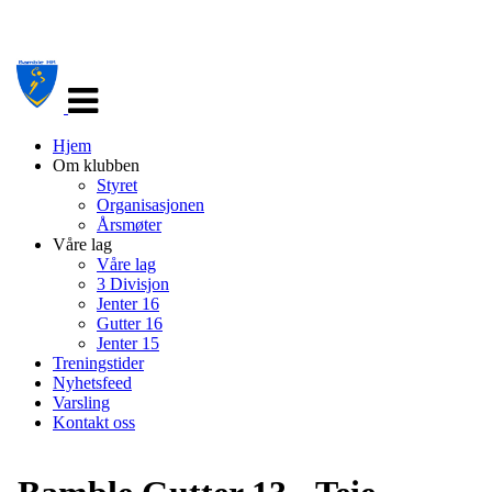
Veksle
navigasjon
Hjem
Om klubben
Styret
Organisasjonen
Årsmøter
Våre lag
Våre lag
3 Divisjon
Jenter 16
Gutter 16
Jenter 15
Treningstider
Nyhetsfeed
Varsling
Kontakt oss